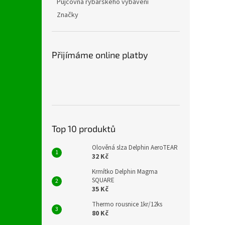
Půjčovna rybářského vybavení
Značky
Přijímáme online platby
Top 10 produktů
Olověná slza Delphin AeroTEAR
32 Kč
Krmítko Delphin Magma
SQUARE
35 Kč
Thermo rousnice 1kr/12ks
80 Kč