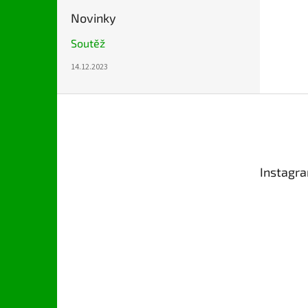
Novinky
Soutěž
14.12.2023
Z
á
p
a
t
Instagr
í