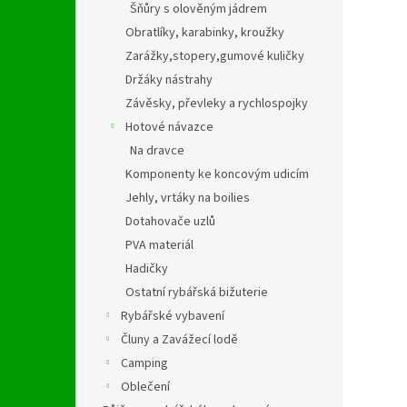
Šňůry s olověným jádrem
Obratlíky, karabinky, kroužky
Zarážky,stopery,gumové kuličky
Držáky nástrahy
Závěsky, převleky a rychlospojky
Hotové návazce
Na dravce
Komponenty ke koncovým udicím
Jehly, vrtáky na boilies
Dotahovače uzlů
PVA materiál
Hadičky
Ostatní rybářská bižuterie
Rybářské vybavení
Čluny a Zavážecí lodě
Camping
Oblečení