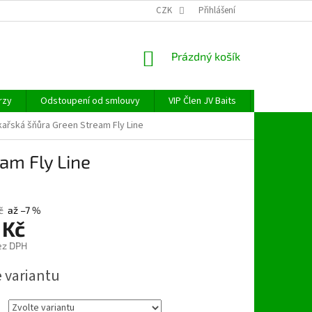
CZK
Přihlášení
NÁKUPNÍ
Prázdný košík
KOŠÍK
rzy
Odstoupení od smlouvy
VIP Člen JV Baits
OBECNÉ NAŘ
kařská šňůra Green Stream Fly Line
am Fly Line
č
až –7 %
 Kč
ez DPH
e variantu