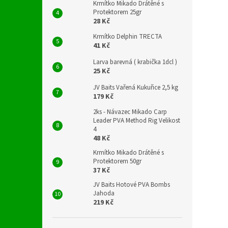
Krmítko Mikado Drátěné s
Protektorem 25gr
28 Kč
Krmítko Delphin TRECTA
41 Kč
Larva barevná ( krabička 1dcl )
25 Kč
JV Baits Vařená Kukuřice 2,5 kg
179 Kč
2ks - Návazec Mikado Carp
Leader PVA Method Rig Velikost
4
48 Kč
Krmítko Mikado Drátěné s
Protektorem 50gr
37 Kč
JV Baits Hotové PVA Bombs
Jahoda
219 Kč