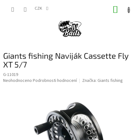
Přejít
NÁKUP
na
CZK
obsah
KOŠÍK
Giants fishing Naviják Cassette Fly
XT 5/7
G-11019
Průměrné
Neohodnoceno
Podrobnosti hodnocení
Značka:
Giants fishing
hodnocení
produktu
je
0,0
z
5
hvězdiček.