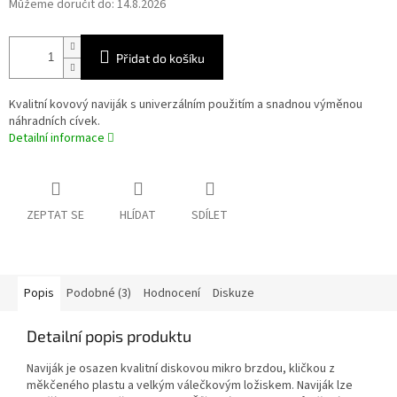
Můžeme doručit do:
14.8.2026
Přidat do košíku
Kvalitní kovový naviják s univerzálním použitím a snadnou výměnou
náhradních cívek.
Detailní informace
ZEPTAT SE
HLÍDAT
SDÍLET
Popis
Podobné (3)
Hodnocení
Diskuze
Detailní popis produktu
Naviják je osazen kvalitní diskovou mikro brzdou, kličkou z
měkčeného plastu a velkým válečkovým ložiskem. Naviják lze