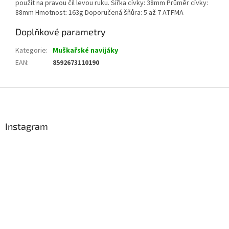
použít na pravou čil levou ruku. Šířka cívky: 38mm Průměr cívky:
88mm Hmotnost: 163g Doporučená šňůra: 5 až 7 ATFMA
Doplňkové parametry
Kategorie
:
Muškařské navijáky
EAN
:
8592673110190
Z
á
p
a
Instagram
t
í