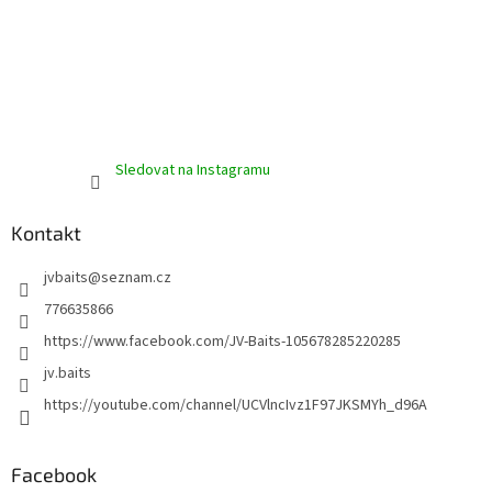
Sledovat na Instagramu
Kontakt
jvbaits
@
seznam.cz
776635866
https://www.facebook.com/JV-Baits-105678285220285
jv.baits
https://youtube.com/channel/UCVlncIvz1F97JKSMYh_d96A
Facebook