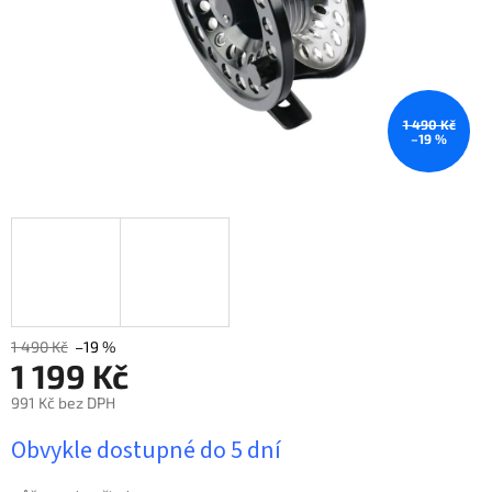
1 490 Kč
–19 %
1 490 Kč
–19 %
1 199 Kč
991 Kč bez DPH
Měrná
Obvykle dostupné do 5 dní
cena: