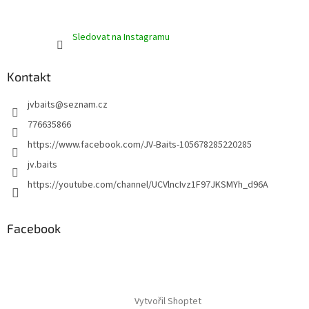
Sledovat na Instagramu
Kontakt
jvbaits
@
seznam.cz
776635866
https://www.facebook.com/JV-Baits-105678285220285
jv.baits
https://youtube.com/channel/UCVlncIvz1F97JKSMYh_d96A
Facebook
Vytvořil Shoptet