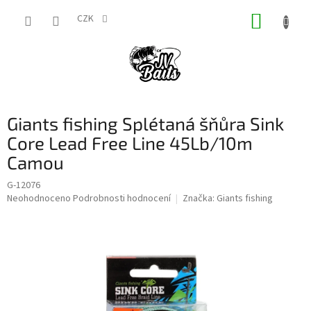
Přejít
NÁKUP
na
CZK
obsah
KOŠÍK
Giants fishing Splétaná šňůra Sink
Core Lead Free Line 45Lb/10m
Camou
G-12076
Průměrné
Neohodnoceno
Podrobnosti hodnocení
Značka:
Giants fishing
hodnocení
produktu
je
0,0
z
5
hvězdiček.