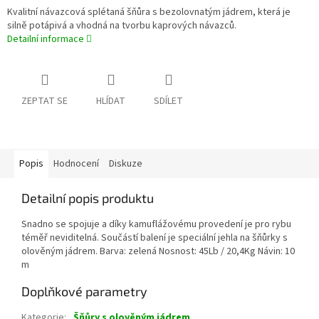
Kvalitní návazcová splétaná šňůra s bezolovnatým jádrem, která je
silně potápivá a vhodná na tvorbu kaprových návazců.
Detailní informace
ZEPTAT SE
HLÍDAT
SDÍLET
Popis
Hodnocení
Diskuze
Detailní popis produktu
Snadno se spojuje a díky kamuflážovému provedení je pro rybu
téměř neviditelná. Součástí balení je speciální jehla na šňůrky s
olověným jádrem. Barva: zelená Nosnost: 45Lb / 20,4Kg Návin: 10
m
Doplňkové parametry
Kategorie
:
Šňůry s olověným jádrem