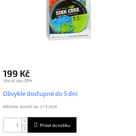
199 Kč
164 Kč bez DPH
Měrná
Obvykle dostupné do 5 dní
cena:
Můžeme doručit do:
17.8.2026
Přidat do košíku