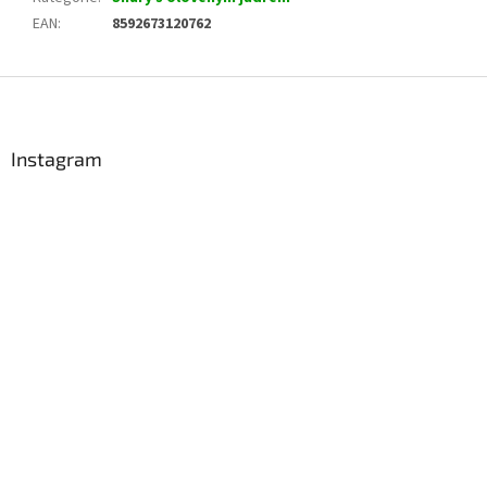
EAN
:
8592673120762
Z
á
p
a
Instagram
t
í